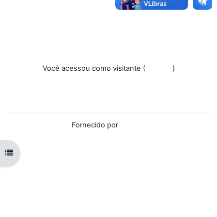
Você acessou como visitante (
Acessar
)
Resumo de retenção de dados
Baixar o aplicativo móvel.
Mudar para o tema padrão
Fornecido por
Moodle
Abrir índice do curso