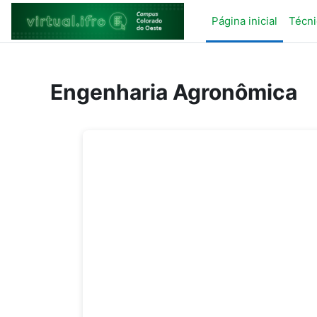
Ir para o conteúdo principal
Página inicial
Técni
Engenharia Agronômica