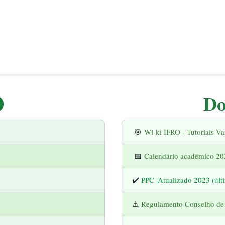
Do
🎯
Wi-ki IFRO - Tutoriais Va
📅
Calendário acadêmico 20
✔️
PPC |Atualizado 2023 (últ
⚠️
Regulamento Conselho de 