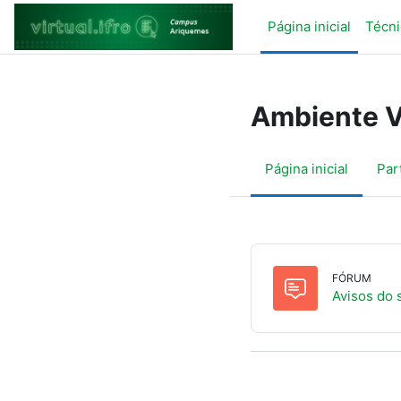
Ir para o conteúdo principal
Página inicial
Técni
Ambiente V
Página inicial
Par
FÓRUM
Avisos do s