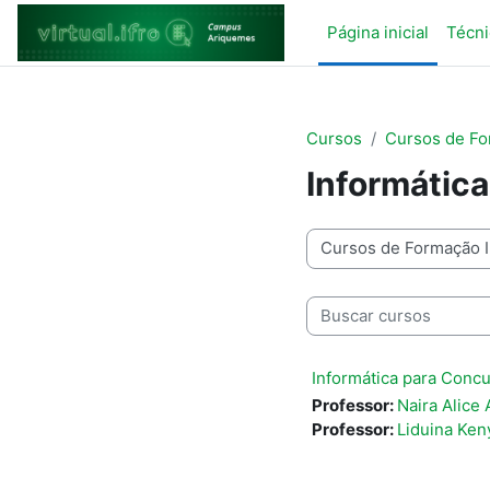
Ir para o conteúdo principal
Página inicial
Técni
Cursos
Cursos de Fo
Informátic
Categorias de Cursos
Buscar cursos
Informática para Conc
Professor:
Naira Alice
Professor:
Liduina Ken