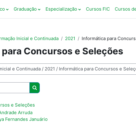
co
Graduação
Especialização
Cursos FIC
Cursos d
rmação Inicial e Continuada
2021
Informática para Concur
a para Concursos e Seleções
Buscar cursos
ursos e Seleções
 Andrade Arruda
ya Fernandes Januário