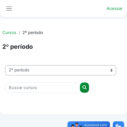
Ir para o conteúdo principal
Acessar
Painel lateral
Cursos
2º período
2º período
Categorias de Cursos
Buscar cursos
Buscar cursos