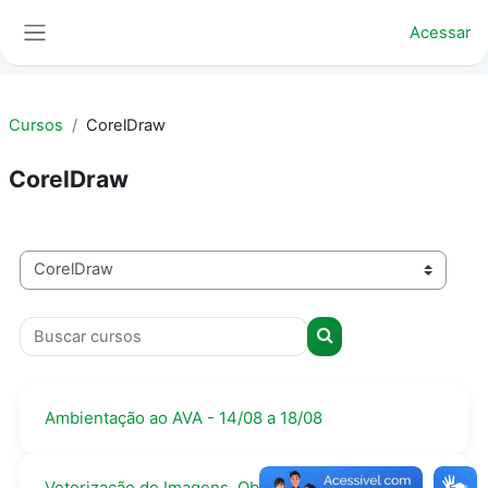
Ir para o conteúdo principal
Acessar
Painel lateral
Cursos
CorelDraw
CorelDraw
Categorias de Cursos
Buscar cursos
Buscar cursos
Ambientação ao AVA - 14/08 a 18/08
Vetorização de Imagens, Objetos e Ferramentas