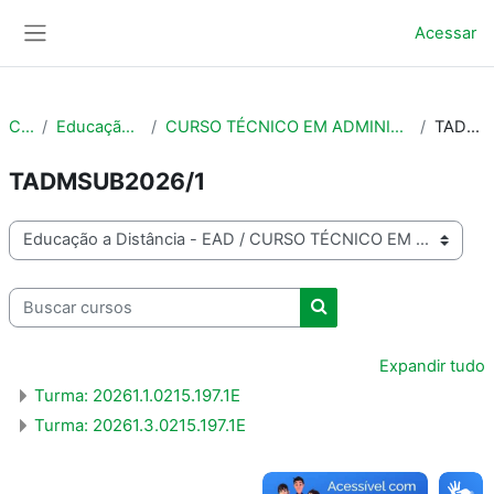
Ir para o conteúdo principal
Acessar
Painel lateral
Cursos
Educação a Distância - EAD
CURSO TÉCNICO EM ADMINISTRAÇÃO SUBSEQUENTE AO ENSINO MÉDIO
TADMSUB2026/1
TADMSUB2026/1
Categorias de Cursos
Buscar cursos
Buscar cursos
Expandir tudo
Turma: 20261.1.0215.197.1E
Turma: 20261.3.0215.197.1E