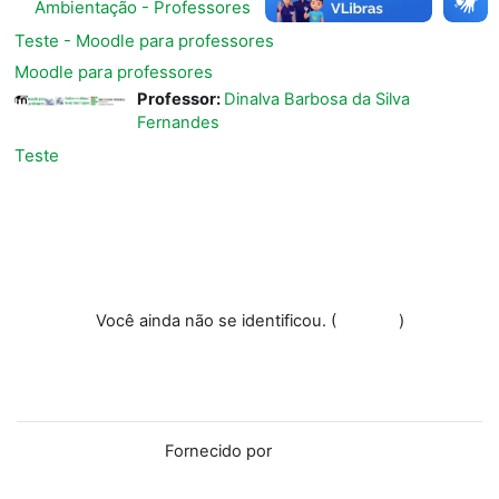
Ambientação - Professores
Teste - Moodle para professores
Moodle para professores
Professor:
Dinalva Barbosa da Silva
Fernandes
Teste
Você ainda não se identificou. (
Acessar
)
Resumo de retenção de dados
Baixar o aplicativo móvel.
Mudar para o tema padrão
Fornecido por
Moodle