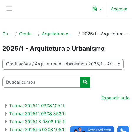
Ir para o conteúdo principal
Acessar
Painel lateral
Cursos
Graduações
Arquitetura e Urbanismo
2025/1 - Arquitetura e Urbanismo
2025/1 - Arquitetura e Urbanismo
Categorias de Cursos
Buscar cursos
Buscar cursos
Expandir tudo
Turma: 20251.1.0308.105.1I
Turma: 20251.1.0308.352.1I
Turma: 20251.3.0308.105.1I
Turma: 20251.5.0308.105.1I