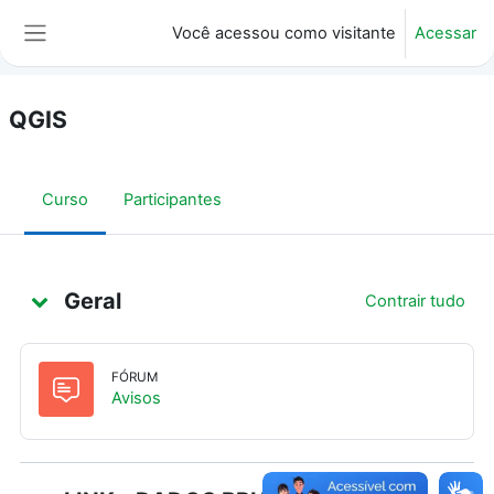
Ir para o conteúdo principal
Você acessou como visitante
Acessar
Painel lateral
QGIS
Curso
Participantes
Programação
Geral
Contrair tudo
FÓRUM
Fórum
Avisos