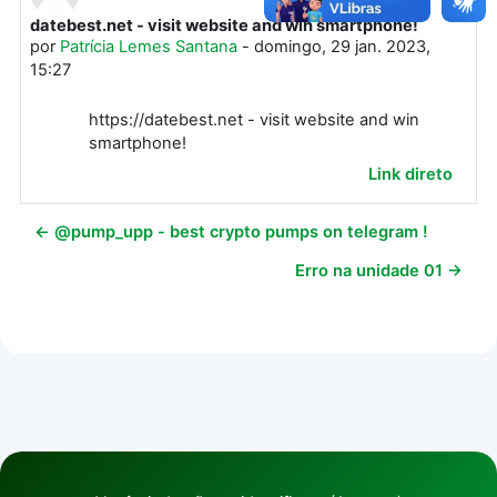
datebest.net - visit website and win smartphone!
Número de respostas: 0
por
Patrícia Lemes Santana
-
domingo, 29 jan. 2023,
15:27
https://datebest.net - visit website and win
smartphone!
Link direto
← @pump_upp - best crypto pumps on telegram !
Erro na unidade 01 →