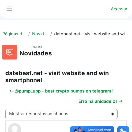
Ir para o conteúdo principal
Acessar
Painel lateral
Páginas do site
Novidades
datebest.net - visit website and win smartphone!
FÓRUM
Novidades
datebest.net - visit website and win
smartphone!
← @pump_upp - best crypto pumps on telegram !
Erro na unidade 01 →
Modo de visualização