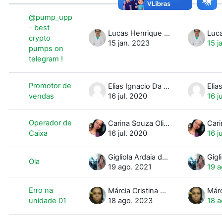
Status
Lista de discussões. Mostrando 10 d
@pump_upp
- best
Lucas Henrique Alves Borth
crypto
15 jan. 2023
15 j
pumps on
telegram !
Promotor de
Elias Ignacio Da Fonseca Junior
vendas
16 jul. 2020
16 j
Operador de
Carina Souza Oliveira
Caixa
16 jul. 2020
16 j
Gigliola Ardaia de Souza de Paula
Ola
19 ago. 2021
19 a
Erro na
Márcia Cristina Silva Moura
unidade 01
18 ago. 2023
18 a