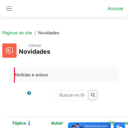
Ir para o conteúdo principal
Acessar
Painel lateral
Páginas do site
Novidades
FÓRUM
Novidades
Notícias e avisos
Buscar no fórum
Buscar no fórum
Tópico
Autor
Última m