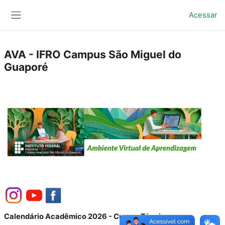
Ir para o conteúdo principal
Acessar
Painel lateral
AVA - IFRO Campus São Miguel do
Guaporé
Calendário Acadêmico 2026 - Cursos Técnicos