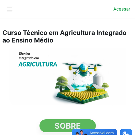
Ir para o conteúdo principal
Acessar
Painel lateral
Curso Técnico em Agricultura Integrado
ao Ensino Médio
SOBRE