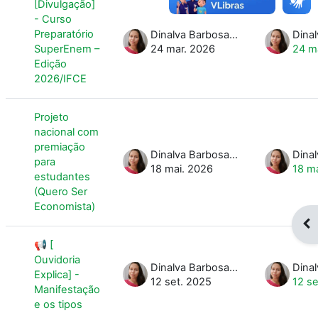
[Divulgação]
- Curso
Preparatório
Dinalva Barbosa da Silva Fernandes
SuperEnem –
24 mar. 2026
24 m
Edição
2026/IFCE
Projeto
nacional com
premiação
Dinalva Barbosa da Silva Fernandes
para
18 mai. 2026
18 m
estudantes
(Quero Ser
Economista)
Abr
📢 [
Ouvidoria
Dinalva Barbosa da Silva Fernandes
Explica] -
12 set. 2025
12 se
Manifestação
e os tipos