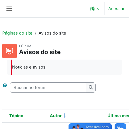
Ir para o conteúdo principal
Acessar
Painel lateral
Páginas do site
Avisos do site
FÓRUM
Avisos do site
Notícias e avisos
Buscar no fórum
Buscar no fórum
Tópico
Autor
Última m
Status
Lista de discussões. Mostrando 5 de 