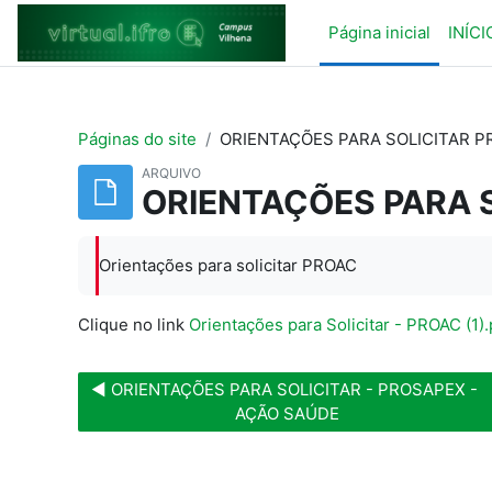
Ir para o conteúdo principal
Página inicial
INÍCI
Páginas do site
ORIENTAÇÕES PARA SOLICITAR P
ARQUIVO
ORIENTAÇÕES PARA 
Orientações para solicitar PROAC
Clique no link
Orientações para Solicitar - PROAC (1).
◀︎ ORIENTAÇÕES PARA SOLICITAR - PROSAPEX - 
Se
AÇÃO SAÚDE